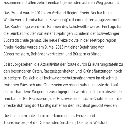
zusammen mit allen zehn Leimbachgemeinden auf den Weg gebracht.
Das Projekt wurde 2012 vom Verband Region Rhein-Neckar beim
Wettbewerb „Landschaft in Bewegung“ mit einem Preis ausgezeichnet.
Das Routenlogo wurde im Rahmen des Schulwettbewerbs „Ein Logo für
die Leimbachroute“ von einer 10-jährigen Schülerin der Schwetzinger
Südstadtschule gemalt. Die neue Freizeitroute in der Metropolregion
Rhein-Neckar wurde am 9. Mai 2015 mit einer Befahrung von
Bürgermeistern, Behördenvertretern und Bürgern eröffnet.
Es ist vorgesehen, die Attraktivität der Route durch Erläuterungstafeln zu
den besonderen Orten, Rastgelegenheiten und Grünpflanzungen noch
zu steigern. Da sich die Hochwasserschutzmaßnahmen im Abschnitt
zwischen Wiesloch und Oftersheim verzögert haben, musste dort auf
das vorhandene Wegenetz zurückgegriffen werden, oft auch abseits des
Leimbachs. Bei Realisierung der Hochwasserschutzmaßnahmen soll die
Streckenführung dort künftig näher an den Bachlauf gerückt werden.
Die Leimbachroute ist ein interkommunales Freizeit und
Tourismusprojekt der Gemeinden Sinsheim, Dielheim, Wiesloch,